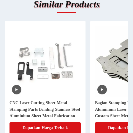
Similar Products
CNC Laser Cutting Sheet Metal
Bagian Stamping L
Stamping Parts Bending Stainless Steel
Aluminium Laser Pre
Aluminium Sheet Metal Fabrication
Custom Sheet Metal 
Dapatkan Harga Terbaik
Dapatkan Har