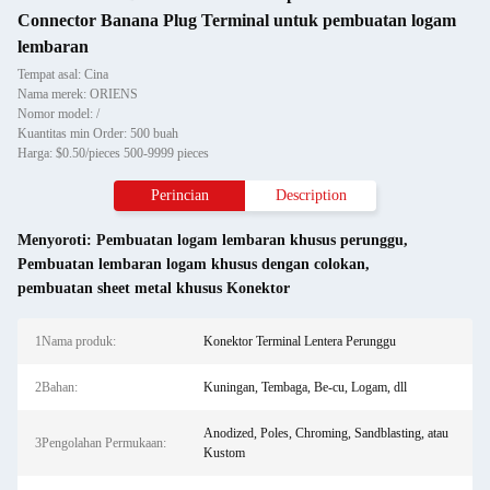
Connector Banana Plug Terminal untuk pembuatan logam
lembaran
Tempat asal: Cina
Nama merek: ORIENS
Nomor model: /
Kuantitas min Order: 500 buah
Harga: $0.50/pieces 500-9999 pieces
Perincian
Description
Menyoroti:
Pembuatan logam lembaran khusus perunggu
,
Pembuatan lembaran logam khusus dengan colokan
,
pembuatan sheet metal khusus Konektor
1Nama produk:
Konektor Terminal Lentera Perunggu
2Bahan:
Kuningan, Tembaga, Be-cu, Logam, dll
Anodized, Poles, Chroming, Sandblasting, atau
3Pengolahan Permukaan:
Kustom