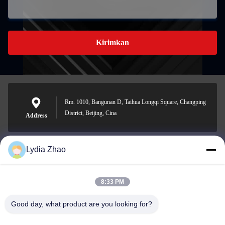
Kirimkan
Rm. 1010, Bangunan D, Taihua Longqi Square, Changping
District, Beijing, Cina
Address
Lydia Zhao
jesingd@vip.sina.com
E-mail
8:33 PM
Good day, what product are you looking for?
0086-10-62574092