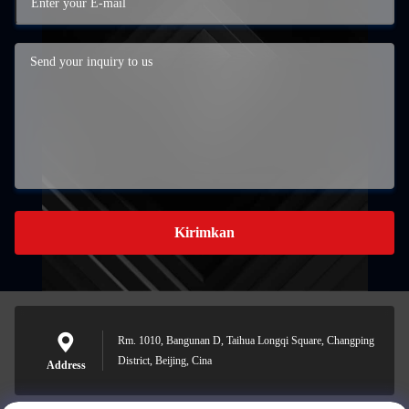
Kirimkan
Rm. 1010, Bangunan D, Taihua Longqi Square, Changping
District, Beijing, Cina
Address