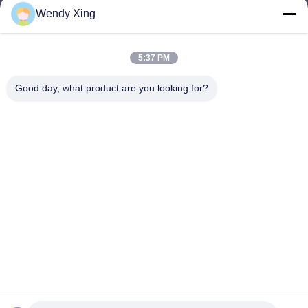
Wendy Xing
jesingd@vip.sina.com
E-mail
5:37 PM
Good day, what product are you looking for?
0086-10-62574092
Phone
Beijing Oriens Technology Co., Ltd.