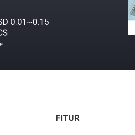
SD 0.01~0.15
CS
ga
FITUR