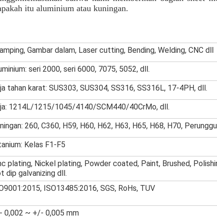
apakah itu aluminium atau kuningan.
amping, Gambar dalam, Laser cutting, Bending, Welding, CNC dll
uminium: seri 2000, seri 6000, 7075, 5052, dll.
ja tahan karat: SUS303, SUS304, SS316, SS316L, 17-4PH, dll.
ja: 1214L/1215/1045/4140/SCM440/40CrMo, dll.
ningan: 260, C360, H59, H60, H62, H63, H65, H68, H70, Perungg
tanium: Kelas F1-F5
nc plating, Nickel plating, Powder coated, Paint, Brushed, Polishi
t dip galvanizing dll.
O9001:2015, ISO13485:2016, SGS, RoHs, TUV
- 0,002 ~ +/- 0,005 mm