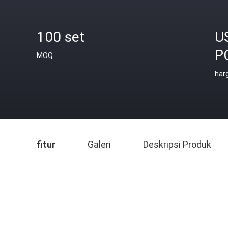
100 set
U
P
MOQ
har
fitur
Galeri
Deskripsi Produk