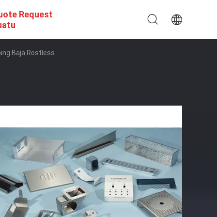
uote Request
uatu
ing Baja Rostless