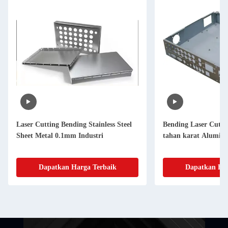
Laser Cutting Bending Stainless Steel
Bending Laser Cut B
Sheet Metal 0.1mm Industri
tahan karat Alumin
Dapatkan Harga Terbaik
Dapatkan Har