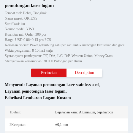
pemotongan laser logam
Tempat asal: Hebei, Tiongkok
Nama merek: ORIENS
Sertifikasi: iso
Nomor model: YP-3
Kuantitas min Order: 300 pcs
Harga: USD 0.06~0.15 pro PCS
Kemasan rincian: Paket gelembung satu per satu untuk mencegah kerusakan dan goresan saat pengangkutan, lalu dimasukka
Waktu pengiriman: 8-15 hari kerja
Syarat-syarat pembayaran: T/T, D/A, L/C, D/P, Western Union, MoneyGram
Menyediakan kemampuan: 20.000 Potongan per Bulan
Perincian
Description
Menyoroti:
Layanan pemotongan laser stainless steel
,
Layanan pemotongan laser logam
,
Fabrikasi Lembaran Logam Kustom
1Bahan:
Baja tahan karat, Aluminium, baja karbon
2Ketepatan:
±0,1 mm