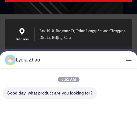
Rm. 1010, Bangunan D, Taihua Longqi Square, Changping
District, Beijing, Cina
Address
Lydia Zhao
jesingd@vip.sina.com
E-mail
6:51 AM
Good day, what product are you looking for?
0086-10-62574092
Phone