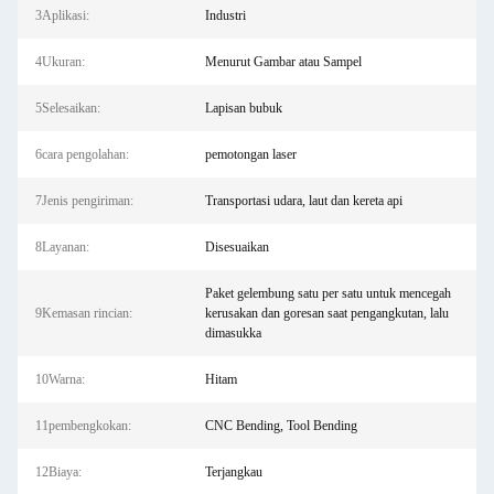
3Aplikasi:
Industri
4Ukuran:
Menurut Gambar atau Sampel
5Selesaikan:
Lapisan bubuk
6cara pengolahan:
pemotongan laser
7Jenis pengiriman:
Transportasi udara, laut dan kereta api
8Layanan:
Disesuaikan
Paket gelembung satu per satu untuk mencegah
9Kemasan rincian:
kerusakan dan goresan saat pengangkutan, lalu
dimasukka
10Warna:
Hitam
11pembengkokan:
CNC Bending, Tool Bending
12Biaya:
Terjangkau