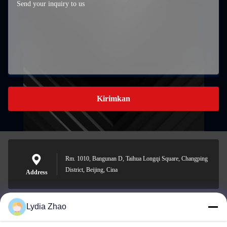
Kirimkan
Rm. 1010, Bangunan D, Taihua Longqi Square, Changping
District, Beijing, Cina
Address
Lydia Zhao
jesingd@vip.sina.com