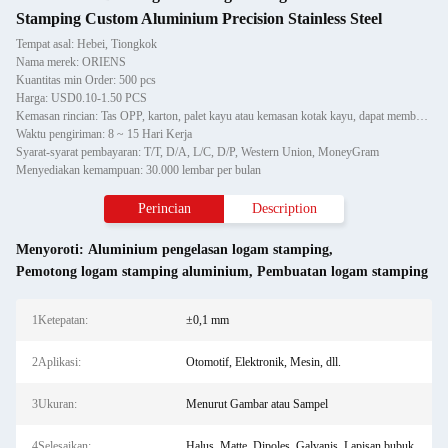
Stamping Custom Aluminium Precision Stainless Steel
Tempat asal: Hebei, Tiongkok
Nama merek: ORIENS
Kuantitas min Order: 500 pcs
Harga: USD0.10-1.50 PCS
Kemasan rincian: Tas OPP, karton, palet kayu atau kemasan kotak kayu, dapat memberikan label yang disesuaikan
Waktu pengiriman: 8 ~ 15 Hari Kerja
Syarat-syarat pembayaran: T/T, D/A, L/C, D/P, Western Union, MoneyGram
Menyediakan kemampuan: 30.000 lembar per bulan
Perincian
Description
Menyoroti:
Aluminium pengelasan logam stamping
,
Pemotong logam stamping aluminium
,
Pembuatan logam stamping
1Ketepatan:
±0,1 mm
2Aplikasi:
Otomotif, Elektronik, Mesin, dll.
3Ukuran:
Menurut Gambar atau Sampel
4Selesaikan:
Halus, Matte, Dipoles, Galvanis, Lapisan bubuk