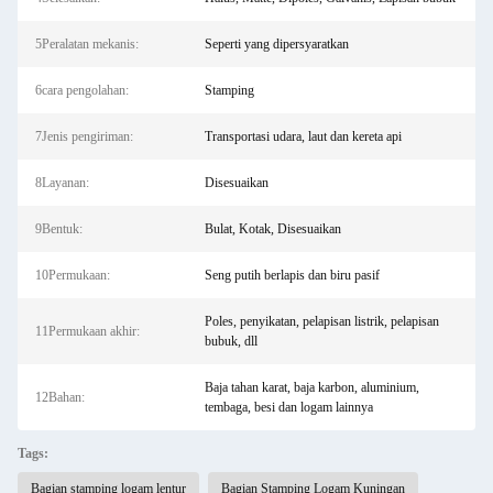
5Peralatan mekanis:
Seperti yang dipersyaratkan
6cara pengolahan:
Stamping
7Jenis pengiriman:
Transportasi udara, laut dan kereta api
8Layanan:
Disesuaikan
9Bentuk:
Bulat, Kotak, Disesuaikan
10Permukaan:
Seng putih berlapis dan biru pasif
Poles, penyikatan, pelapisan listrik, pelapisan
11Permukaan akhir:
bubuk, dll
Baja tahan karat, baja karbon, aluminium,
12Bahan:
tembaga, besi dan logam lainnya
Tags:
Bagian stamping logam lentur
Bagian Stamping Logam Kuningan