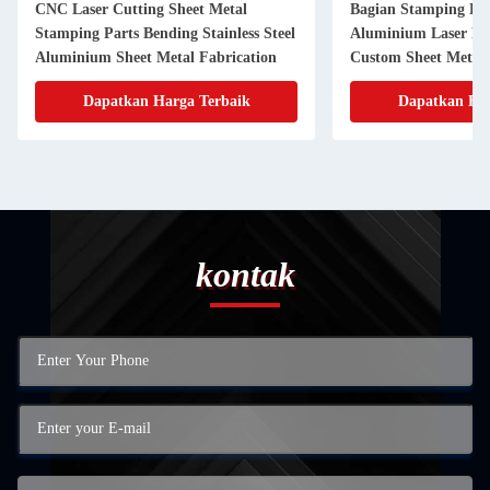
CNC Laser Cutting Sheet Metal
Bagian Stamping L
Stamping Parts Bending Stainless Steel
Aluminium Laser Pre
Aluminium Sheet Metal Fabrication
Custom Sheet Metal 
Dapatkan Harga Terbaik
Dapatkan Har
kontak