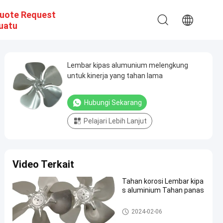
uote Request
uatu
Lembar kipas alumunium melengkung
untuk kinerja yang tahan lama
Hubungi Sekarang
Pelajari Lebih Lanjut
Video Terkait
Tahan korosi Lembar kipa
s aluminium Tahan panas
Bilah Kipas Aluminium
2024-02-06