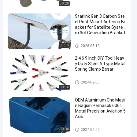
00:28
Starlink Gen 3 Carbon Ste
el Roof Mount Antenna Br
acket for Satellite Syste
m 3rd Generation Bracket
Braket Starlink
01:13
2026-05-19
2 4 6 9 Inch DIY Tool Heav
y Duty Steel A Type Metal
Spring Clamp Besar
Klem Matahari Logam
2024-02-05
00:16
OEM Aluminium Cnc Mesi
n Bagian Pemasok 6061
Metal Precision Aviation 5
Axis
Bagian Mesin Cnc
00:30
2024-02-05