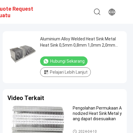
uote Request
uatu
Aluminium Alloy Welded Heat Sink Metal
Heat Sink 0,5mm 0,8mm 1,0mm 2,0mm
2,5mm
Hubungi Sekarang
Pelajari Lebih Lanjut
Video Terkait
Pengolahan Permukaan A
nodized Heat Sink Metal y
ang dapat disesuaikan
Heatsink Aluminium
2024-04-10