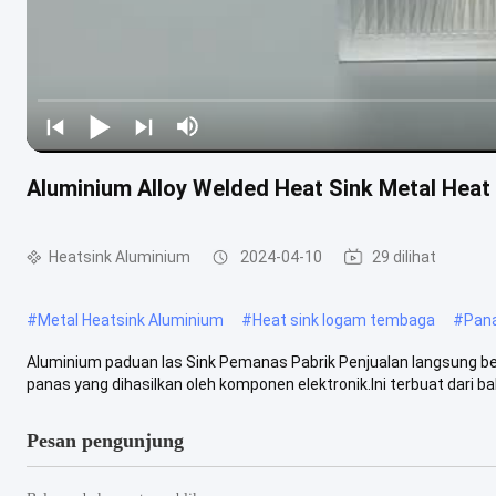
Aluminium Alloy Welded Heat Sink Metal He
Heatsink Aluminium
2024-04-10
29 dilihat
#
Metal Heatsink Aluminium
#
Heat sink logam tembaga
#
Pana
Aluminium paduan las Sink Pemanas Pabrik Penjualan langsung ber
panas yang dihasilkan oleh komponen elektronik.Ini terbuat dari bah
Pesan pengunjung