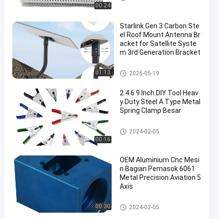
00:24
Starlink Gen 3 Carbon Ste
el Roof Mount Antenna Br
acket for Satellite Syste
m 3rd Generation Bracket
Braket Starlink
01:13
2026-05-19
2 4 6 9 Inch DIY Tool Heav
y Duty Steel A Type Metal
Spring Clamp Besar
Klem Matahari Logam
2024-02-05
00:16
OEM Aluminium Cnc Mesi
n Bagian Pemasok 6061
Metal Precision Aviation 5
Axis
Bagian Mesin Cnc
00:30
2024-02-05