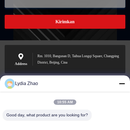
Kirimkan
Rm. 1010, Bangunan D, Taihua Longqi Square, Changping
District, Beijing, Cina
Address
Lydia Zhao
jesingd@vip.sina.com
E-mail
10:55 AM
Good day, what product are you looking for?
0086-10-62574092