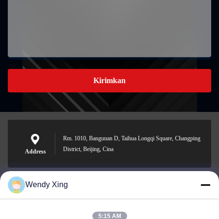
Kirimkan
Rm. 1010, Bangunan D, Taihua Longqi Square, Changping
District, Beijing, Cina
Address
Wendy Xing
jesingd@vip.sina.com
E-mail
5:15 AM