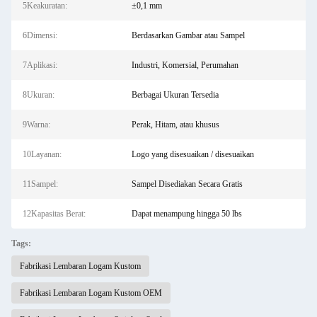
5Keakuratan:
±0,1 mm
6Dimensi:
Berdasarkan Gambar atau Sampel
7Aplikasi:
Industri, Komersial, Perumahan
8Ukuran:
Berbagai Ukuran Tersedia
9Warna:
Perak, Hitam, atau khusus
10Layanan:
Logo yang disesuaikan / disesuaikan
11Sampel:
Sampel Disediakan Secara Gratis
12Kapasitas Berat:
Dapat menampung hingga 50 lbs
Tags:
Fabrikasi Lembaran Logam Kustom
Fabrikasi Lembaran Logam Kustom OEM