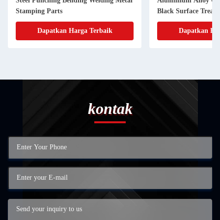
Steel Punching Bending Welding Metal
Aluminium Alloy Cu
Stamping Parts
Black Surface Treat
Fabrication
Dapatkan Harga Terbaik
Dapatkan Har
kontak