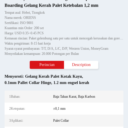
Boarding Gelang Kerah Palet Ketebalan 1,2 mm
Tempat asal: Hebei, Tiongkok
Nama merek: ORIENS
Sertifikasi: ISO 9001
Kuantitas min Order: 200 set
Harga: USD 0.35~0.45 PCS
Kemasan rincian: Paket gelembung satu per satu untuk mencegah kerusakan dan goresan saat pengangkutan, lalu dimasukka
Waktu pengiriman: 8-15 hari kerja
Syarat-syarat pembayaran: T/T, D/A, L/C, D/P, Western Union, MoneyGram
Menyediakan kemampuan: 20.000 Potongan per Bulan
Perincian
Description
Menyoroti:
Gelang Kerah Palet Kotak Kayu
,
0.1mm Pallet Collar Hinge
,
1.2 mm engsel kerah
1Bahan:
Baja Tahan Karat, Baja Karbon
2Ketepatan:
±0,1 mm
3Aplikasi:
Palet Collar