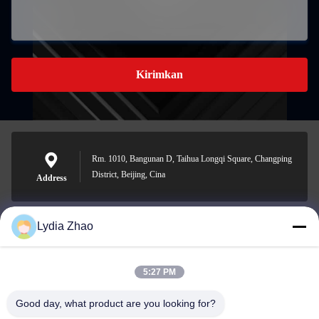
Kirimkan
Rm. 1010, Bangunan D, Taihua Longqi Square, Changping
District, Beijing, Cina
Address
Lydia Zhao
jesingd@vip.sina.com
E-mail
5:27 PM
Good day, what product are you looking for?