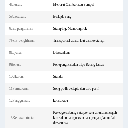
4Ukuran:
Menurut Gambar atau Sampel
5Selesaikan:
Berlapis seng
6cara pengolahan:
Stamping, Membungkuk
7Jenis pengiriman:
Transportasi udara, laut dan kereta api
8Layanan:
Disesuaikan
9Bentuk:
Penopang Pakaian Tipe Batang Lurus
10Ukuran:
Standar
11Permukaan:
Seng putih berlapis dan biru pasif
12Penggunaan:
kotak kayu
Paket gelembung satu per satu untuk mencegah
13Kemasan rincian:
kerusakan dan goresan saat pengangkutan, lalu
dimasukka