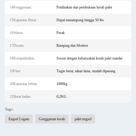
14Penggunaan:
Pembiakan dan pembukaan kerah palet
15Kapasitas Berat:
Dapat menampung hingga 50 lbs
16Warna:
Perak
17Desain:
Ramping dan Modern
18Kompatibilitas:
Sesuai dengan kebanyakan kerah palet standar
19Fitur:
Tugas berat, tahan lama, mudah dipasang
20Kapasitas beban:
1000kg
21Berat badan:
0,2KG
Tags:
Engsel Logam
Genggaman kerah
palet engsel