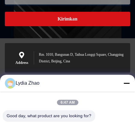
Kirimkan
Rm. 1010, Bangunan D, Taihua Longqi Square, Changping
District, Beijing, Cina
Address
Lydia Zhao
jesingd@vip.sina.com
E-mail
6:47 AM
Good day, what product are you looking for?
0086-10-62574092
Phone