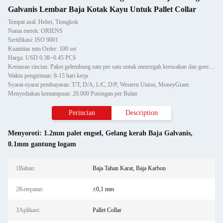
Galvanis Lembar Baja Kotak Kayu Untuk Pallet Collar
Tempat asal: Hebei, Tiongkok
Nama merek: ORIENS
Sertifikasi: ISO 9001
Kuantitas min Order: 100 set
Harga: USD 0.38~0.45 PCS
Kemasan rincian: Paket gelembung satu per satu untuk mencegah kerusakan dan goresan saat pengangkutan, lalu dimasukka
Waktu pengiriman: 8-15 hari kerja
Syarat-syarat pembayaran: T/T, D/A, L/C, D/P, Western Union, MoneyGram
Menyediakan kemampuan: 20.000 Potongan per Bulan
Perincian
Description
Menyoroti:
1.2mm palet engsel
,
Gelang kerah Baja Galvanis
,
0.1mm gantung logam
1Bahan:
Baja Tahan Karat, Baja Karbon
2Ketepatan:
±0,1 mm
3Aplikasi:
Pallet Collar