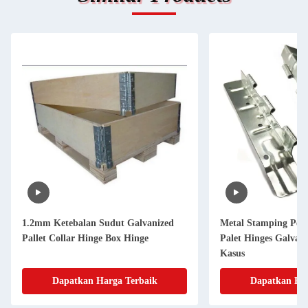
1.2mm Ketebalan Sudut Galvanized
Metal Stamping Pen
Pallet Collar Hinge Box Hinge
Palet Hinges Galvan
Kasus
Dapatkan Harga Terbaik
Dapatkan Har