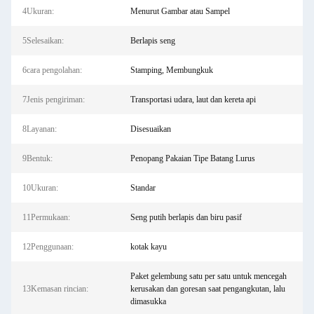
4Ukuran:
Menurut Gambar atau Sampel
5Selesaikan:
Berlapis seng
6cara pengolahan:
Stamping, Membungkuk
7Jenis pengiriman:
Transportasi udara, laut dan kereta api
8Layanan:
Disesuaikan
9Bentuk:
Penopang Pakaian Tipe Batang Lurus
10Ukuran:
Standar
11Permukaan:
Seng putih berlapis dan biru pasif
12Penggunaan:
kotak kayu
Paket gelembung satu per satu untuk mencegah
13Kemasan rincian:
kerusakan dan goresan saat pengangkutan, lalu
dimasukka