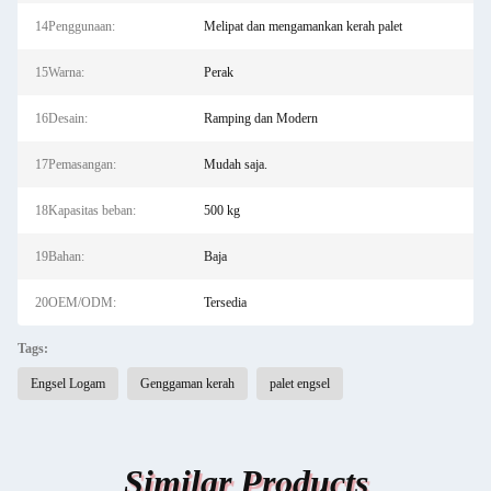
14Penggunaan:
Melipat dan mengamankan kerah palet
15Warna:
Perak
16Desain:
Ramping dan Modern
17Pemasangan:
Mudah saja.
18Kapasitas beban:
500 kg
19Bahan:
Baja
20OEM/ODM:
Tersedia
Tags:
Engsel Logam
Genggaman kerah
palet engsel
Similar Products