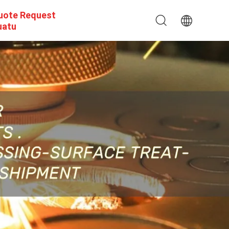
uote Request
uatu