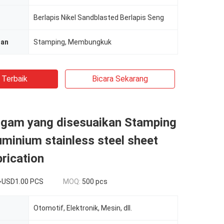
Berlapis Nikel Sandblasted Berlapis Seng
han
Stamping, Membungkuk
 Terbaik
Bicara Sekarang
ogam yang disesuaikan Stamping
uminium stainless steel sheet
rication
~USD1.00 PCS
MOQ:
500 pcs
Otomotif, Elektronik, Mesin, dll.