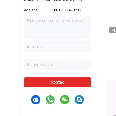
ada apa :
+8618811478700
VI
Kontak