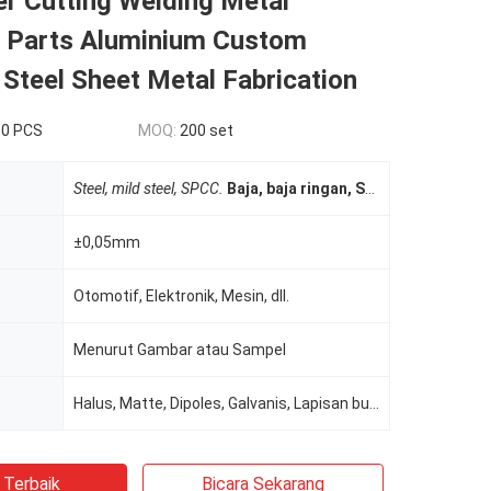
r Cutting Welding Metal
 Parts Aluminium Custom
 Steel Sheet Metal Fabrication
.0 PCS
MOQ:
200 set
Steel, mild steel, SPCC.
Baja, baja ringan, SPCC.
SGCC
SGCC
±0,05mm
Otomotif, Elektronik, Mesin, dll.
Menurut Gambar atau Sampel
Halus, Matte, Dipoles, Galvanis, Lapisan bubuk
 Terbaik
Bicara Sekarang