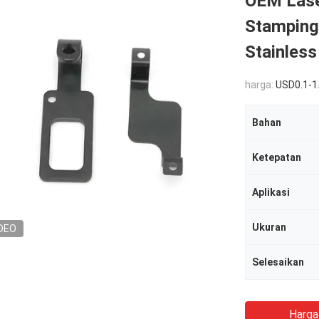
OEM Lase
Stamping
Stainless
harga:
USD0.1-1
Bahan
Ketepatan
Aplikasi
Ukuran
DEO
Selesaikan
Harga