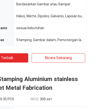
Berdasarkan Gambar atau Sampel
Halus, Matte, Dipoles, Galvanis, Lapisan bubuk
kanis
sesuai kebutuhan
han
Stamping, Gambar dalam, Pemotongan laser, Pembengkokan, Pengelasan, CNC dll
 Terbaik
Bicara Sekarang
Stamping Aluminium stainless
et Metal Fabrication
-0.35 PCS
MOQ:
300 set