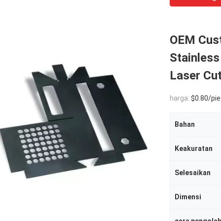
OEM Cust
Stainless
Laser Cu
harga:
$0.80/piec
Bahan
Keakuratan
Selesaikan
Dimensi