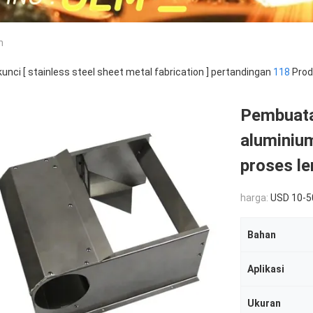
n
kunci [ stainless steel sheet metal fabrication ] pertandingan
118
Prod
Pembuata
aluminium
proses le
harga:
USD 10-5
Bahan
Aplikasi
Ukuran