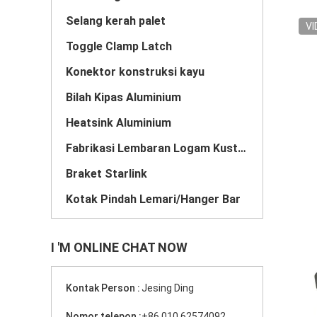
Selang kerah palet
VI
Toggle Clamp Latch
Konektor konstruksi kayu
Bilah Kipas Aluminium
Heatsink Aluminium
Fabrikasi Lembaran Logam Kustom
Braket Starlink
Kotak Pindah Lemari/Hanger Bar
I 'M ONLINE CHAT NOW
Kontak Person :
Jesing Ding
Nomor telepon :
+86 010 62574092