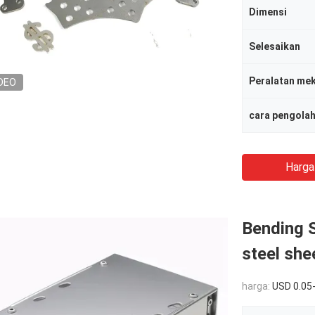
Dimensi
Selesaikan
Peralatan me
DEO
cara pengola
Harga
Bending 
steel she
harga:
USD 0.05