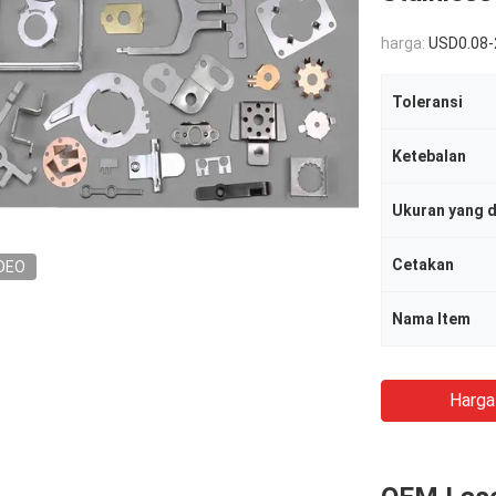
harga:
USD0.08-
Toleransi
Ketebalan
Ukuran yang 
Cetakan
DEO
Nama Item
Harga