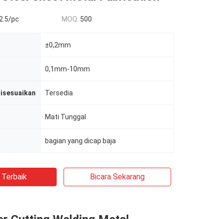
2.5/pc
MOQ:
500
±0,2mm
0,1mm-10mm
disesuaikan
Tersedia
Mati Tunggal
bagian yang dicap baja
 Terbaik
Bicara Sekarang