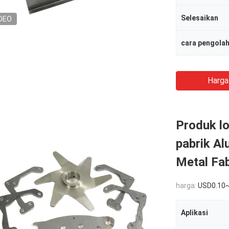
Selesaikan
DEO
cara pengola
Harga
Produk l
pabrik Al
Metal Fab
harga:
USD0.10
Aplikasi